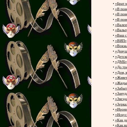
•
«Брат 
•
«В пои
•
«В пои
•
«В пои
•
«Вален
•
«Вальп
•
«Ваш с
•
«ВИП»,
•
«Вокзал
•
«Девуш
•
«Детск
•
«ДМБ»,
•
«До тр
•
«Дом, 
•
«Живет
•
«Жиды 
•
«Забыт
•
«Зануд
•
«Звезд
•
«Зерка
•
«Ирони
•
«Искус
•
«Как д
•
«Как н