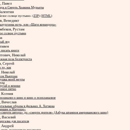
, Павел
зда и Смерть Хоакина Мурьеты
Валентин
Белое солнце пустыни» (
ZIP
) (
HTML
)
в, Венедикт
ьпургиева ночь, или «Шаги командора»
мбеков, Рустам
ое солнце пустыни
на
ый лед
Стивен
 писать книги
тович, Николай
жная поза беллетриста
, Сергей
 то, как
, Николай
ном Ньютона
ушка моей мечты
уда
угай и веники
имое пятно
, Ксения
хоанализ о кино и кино о психоанализе
, Вячеслав
тальные образы в фильмах А. Хичкока
язшие в Матрице»
«смерти автора» до «смерти зрителя» (Азбука штампов американского кино)
, Василий
ргалка для писателя
, Андрей
 стать знаменитым писателем