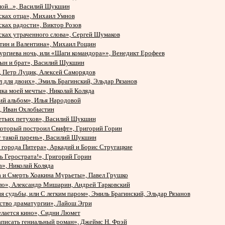
мой...», Василий Шукшин
сках отца», Михаил Умнов
сках радости», Виктор Розов
сках утраченного слова», Сергей Шумаков
тин и Валентина», Михаил Рощин
ургиева ночь, или «Шаги командора»», Венедикт Ерофеев
ын и брат», Василий Шукшин
 Петр Луцик, Алексей Саморядов
 для двоих», Эмиль Брагинский, Эльдар Рязанов
ка моей мечты», Николай Коляда
ий альбом», Илья Народовой
 Иван Охлобыстин
етьих петухов», Василий Шукшин
который построил Свифт», Григорий Горин
 такой парень», Василий Шукшин
города Питера», Аркадий и Борис Стругацкие
ь Герострата!», Григорий Горин
а», Николай Коляда
а и Смерть Хоакина Мурьеты», Павел Грушко
ло», Александр Мишарин, Андрей Тарковский
я судьбы, или С легким паром», Эмиль Брагинский, Эльдар Рязанов
ство драматургии», Лайош Эгри
елается кино», Сидни Люмет
аписать гениальный роман», Джеймс Н. Фрэй