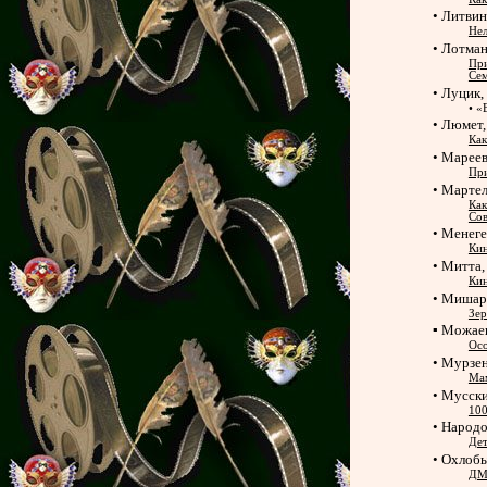
• Литвин
Не
• Лотма
При
Сем
• Луцик,
• «
• Люмет
Как
• Марее
При
• Мартел
Как
Сов
• Менеге
Кин
• Митта,
Кин
• Мишар
Зер
▪ Можае
Осо
• Мурзен
Мам
• Мусски
100
• Народо
Дет
• Охлобы
ДМ