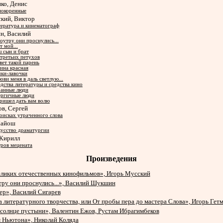
ко, Денис
покоренные
ский, Виктор
ература и кинематограф
н, Василий
оутру они проснулись...
т мой...
 сын и брат
третьих петухов
ет такой парень
ина красная
ки-лавочки
ови меня в даль светлую...
дства литературы и средства кино
анные люди
ергичные люди
ришел дать вам волю
в, Сергей
оисках утраченного слова
Лайош
усство драматургии
 Кирилл
ров мецената
Произведения
еликих отечественных кинофильмов», Игорь Мусский
тру они проснулись...», Василий Шукшин
ер», Василий Сигарев
а литературного творчества, или От пробы пера до мастера Слова», Игорь Гет
 солнце пустыни», Валентин Ежов, Рустам Ибрагимбеков
 Ньютона», Николай Коляда