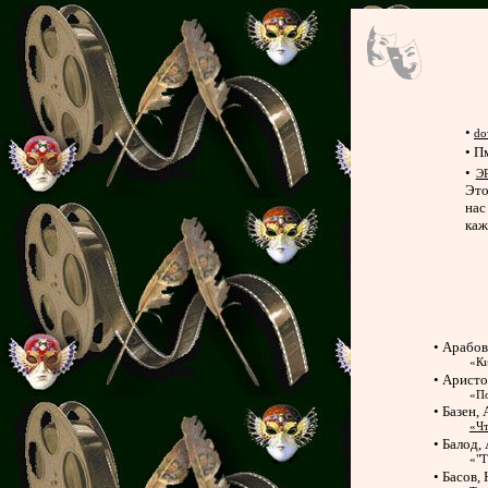
•
do
• П
•
Э
Это
нас
каж
• Арабо
«Ки
• Аристо
«По
• Базен,
«Чт
• Балод,
«"Т
• Басов,