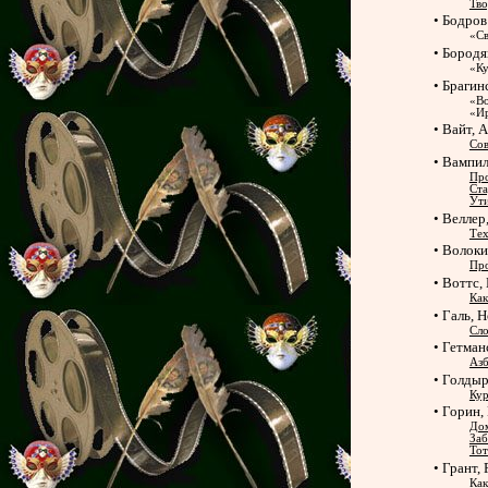
Тво
• Бодров
«Св
• Бородя
«Ку
• Брагин
«Во
«Ир
• Вайт, 
Сов
• Вампил
Про
Ст
Ути
• Веллер
Тех
• Волок
Про
• Воттс,
Как
• Галь, 
Сло
• Гетман
Азб
• Голдыр
Кур
• Горин,
Дом
Заб
Тот
• Грант,
Как