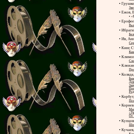
• Грушко
Зве
• Ежов, 
• «
• Ерофее
Вал
• Ибраги
Бел
• Ив, Ан
Сер
• Кинг, 
Как
• Климон
Сло
• Клюхин
Про
• Коляда
Би
Дев
Зан
Поп
Род
• Корбут
Пси
• Корнев
Мен
«Ув
От 
• Купцов
Шпа
• Кучаев
Как