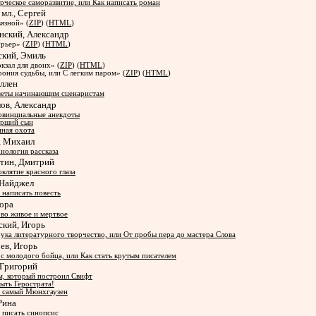
рческое саморазвитие, или Как написать роман
 мл., Сергей
язной» (
ZIP
) (
HTML
)
нский, Александр
рьер» (
ZIP
) (
HTML
)
ский, Эмиль
кзал для двоих» (
ZIP
) (
HTML
)
ония судьбы, или С легким паром» (
ZIP
) (
HTML
)
Аллен
еты начинающим сценаристам
ов, Александр
винциальные анекдоты
арший сын
ная охота
, Михаил
нология рассказа
итин, Дмитрий
клятие красного глаза
 Найджел
 написать повесть
Нора
во живое и мертвое
ский, Игорь
ука литературного творчество, или От пробы пера до мастера Слова
ев, Игорь
с молодого бойца, или Как стать крутым писателем
 Григорий
, который построил Свифт
ыть Герострата!
 самый Мюнхгаузен
 Рина
 писать синопсис