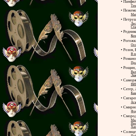
• Панфил
Те
• Пежем
Мам
• Петру
Лес
Ста
• Редник
Ко
• Рогожк
Осо
• Розов,
В п
• Романо
Пра
• Рощин
Вал
Эш
• Саморя
ВИ
• Сегер,
Как
• Сигаре
Аг
• Смирно
Фор
• Смород
Мал
Неп
Ха
• Солнце
Поб