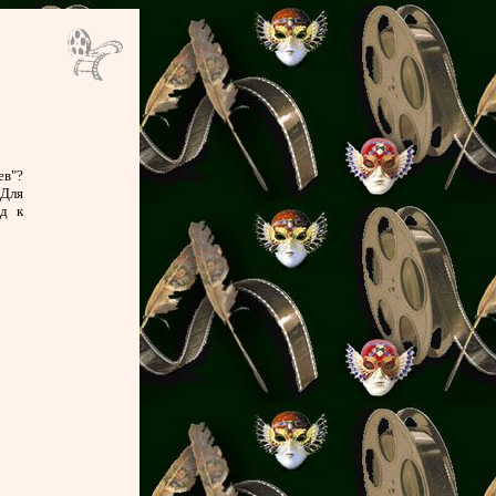
ев"?
 Для
од к