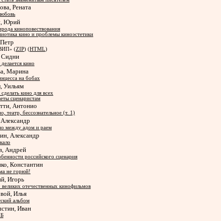
ова, Рената
любовь
н, Юрий
рода киноповествования
иотика кино и проблемы киноэстетики
 Петр
ВИП» (
ZIP
) (
HTML
)
, Сидни
 делается кино
ва, Марина
нцесса на бобах
, Уильям
 сделать кино для всех
еты сценаристам
тти, Антонио
о, театр, бессознательное (т. 1)
 Александр
о между адом и раем
ин, Александр
кало
в, Андрей
бенности российского сценария
ко, Константин
а не горюй!
й, Игорь
 великих отечественных кинофильмов
вой, Илья
ский альбом
стин, Иван
Б