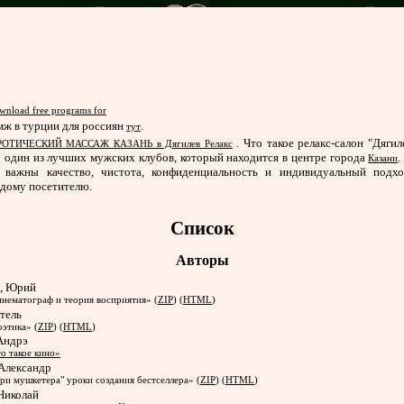
wnload free programs for
мж в турции для россиян
.
тут
. Что такое релакс-салон "Дягил
РОТИЧЕСКИЙ МАССАЖ КАЗАНЬ в Дягилев Релакс
 один из лучших мужских клубов, который находится в центре города
.
Казани
 важны качество, чистота, конфиденциальность и индивидуальный подх
дому посетителю.
Список
Авторы
в, Юрий
нематограф и теория восприятия» (
ZIP
) (
HTML
)
тель
этика» (
ZIP
) (
HTML
)
 Андрэ
о такое кино»
 Александр
ри мушкетера" уроки создания бестселлера» (
ZIP
) (
HTML
)
 Николай