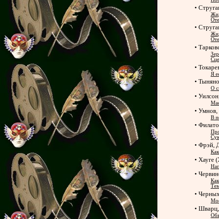
• Струга
Жи
Оте
• Струга
Жи
Оте
• Тарков
Зер
Сце
• Токаре
Я е
• Тынян
О с
• Уилсон
Мас
• Умнов
В п
• Филато
Про
Сук
• Фрэй, 
Как
• Хауге 
Нап
• Червин
Как
Те
• Черных
Мос
• Шварц,
Об