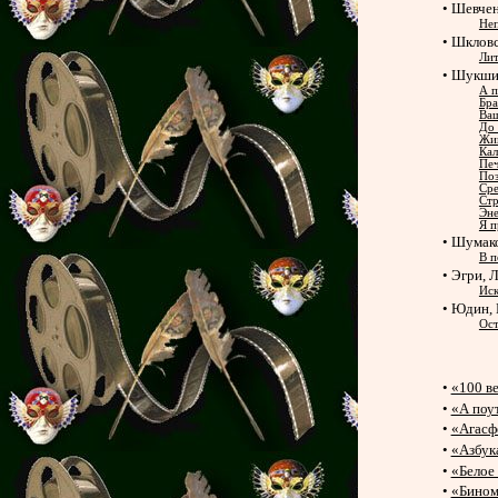
• Шевчен
Не
• Шклов
Лит
• Шукши
А п
Бра
Ваш
До 
Жив
Кал
Печ
Поз
Сре
Стр
Эн
Я п
• Шумако
В п
• Эгри, 
Иск
• Юдин,
Ост
•
«100 в
•
«А поу
•
«Агасф
•
«Азбук
•
«Белое
•
«Бином