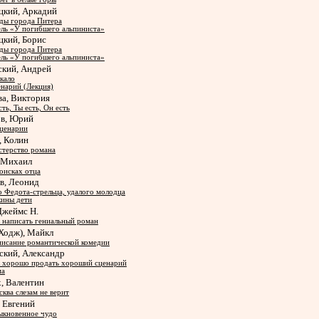
цкий, Аркадий
ды города Питера
ль «У погибшего альпиниста»
цкий, Борис
ды города Питера
ль «У погибшего альпиниста»
ский, Андрей
кало
нарий (Лекция)
ва, Виктория
сть, Ты есть, Он есть
ов, Юрий
ценарии
, Колин
терство романа
, Михаил
оисках отца
в, Леонид
 Федота-стрельца, удалого молодца
ины дети
Джеймс Н.
 написать гениальный роман
(Ходж), Майкл
исание романтической комедии
ский, Александр
 хорошо продать хороший сценарий
ма
, Валентин
ква слезам не верит
 Евгений
ыкновенное чудо