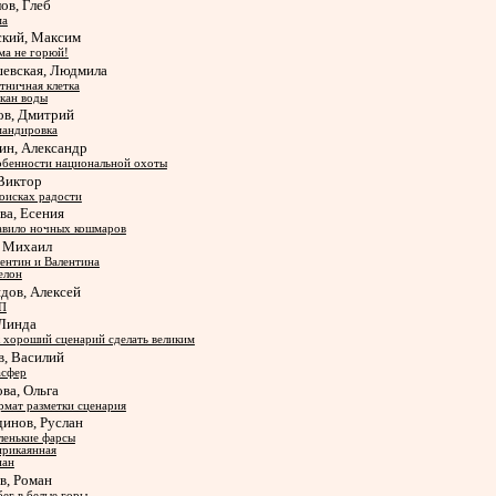
ов, Глеб
ма
ский, Максим
а не горюй!
шевская, Людмила
тничная клетка
кан воды
ов, Дмитрий
мандировка
ин, Александр
бенности национальной охоты
 Виктор
оисках радости
ва, Есения
вило ночных кошмаров
, Михаил
ентин и Валентина
елон
дов, Алексей
П
 Линда
 хороший сценарий сделать великим
в, Василий
асфер
ва, Ольга
мат разметки сценария
инов, Руслан
енькие фарсы
рикаянная
нан
в, Роман
ег в белые горы