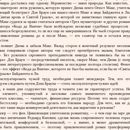
 лавры достались ему одному. Неравенство — закон природы. Как известно, 
ушкетеров» легла рукопись, которую принес Дюма некто Огюст Маке, учитель
ающий беллетрист. Дэн Браун сам нашел своего Маке в лице Байджента и Ли,
Святая кровь и Святой Грааль», из которой он заимствовал главную идею 
Маке судился за право считаться автором «Трех мушкетеров» и других рома
автора «Кода да Винчи» было возбуждено несколько судебных процессов
шихся безрезультатно, то ли все еще не завершившихся. На чьей стороне пра
еликолепные романы до и после Маке, — его соавтор так и остался неу
стом.
 помнит Дюма и забыла Маке. Вклад сторон в конечный результат несоиз
 как говаривали старые авторы «не следует пренебрегать малым, благогов
». Без рукописи скромного преподавателя никогда не появились бы на с
ра». Дэн Браун — посредственный писатель, скорее Маке, чем Дюма (с попр
овня литературного профессионализма за последние полтора столетия). Фено
 это эффект «Кода да Винчи», которого не был бы написан, если бы не «Свята
рааль» Байджента и Ли.
ксплуатировать чужой труд, необходим талант менеджера. Тем, кто ег
уем следовать путем Дэна Брауна — стать эксплуататором чужих идей.
, в наши дни содружество труда и таланта уже не гарантирует успеха. Н
 элемент», упомянутый в заголовке самого знаменитого произведен
того классика, — «капитал», финансовые ресурсы. Потому что мало создат
 бестселлер — необходимо сделать его близким народу. Для чего, как не дл
ют такие виды коммерческой деятельности, как маркетинг и реклама?
ллер — это фон. Цивилизация уничтожила романтику, — о чем еще на заре д
евал англичанин Редьярд Киплинг, сделав жизнь современного человека гора
ительной, комфортной и безопасной, — а значит, и менее драматично
ла быть приключением, — поэтому приключенческий роман трансформир