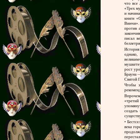
что все
«Трех м
и начин
книги «
Винчи». 
против 
закончив
писал в
беллетри
История
однако,
великим
мушкете
рост ур
Брауна —
Святой Г
Чтобы э
рекоменд
Впрочем
«третий
упомяну
создать
существу
• Бестсе
века гор
продолж
переста