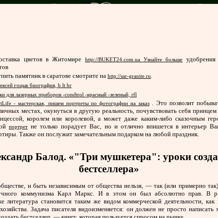
оставка цветов в Житомире
удобрения 
http://BUKET24.com.ua Узнайте больше
тов
упить памятник в саратове смотрите на
.
http://sar-granite.ru
ексей гоцык биография, b lt br
ки для лазерных приборов -condtrol -красный -зеленый, rfl
. Это позволит побыва
tLife - мастерская, пишем портреты по фотографии на заказ
личных местах, окунуться в другую реальность, почувствовать себя принцем
нцессой, королем или королевой, а может даже каким-либо сказочным гер
кой
не только порадует Вас, но и отлично впишется в интерьер В
портрет
ртиры. Также он послужит замечательным подарком на любой праздник.
ксандр Балод. «"Три мушкетера": уроки созд
бестселлера»
бществе, и быть независимым от общества нельзя, — так (или примерно так
учного коммунизма Карл Маркс. И в этом он был абсолютно прав. В 
ке литература становится таким же видом коммерческой деятельности, как 
 хозяйства. Задача писателя видоизменяется: он должен не просто написать
 создать бестселлер, — книгу, которая пользуется спросом на рынке.