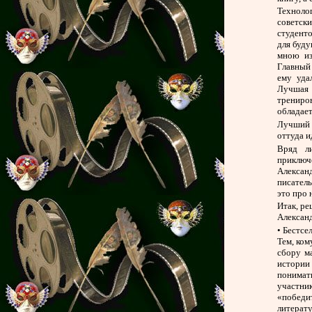
Техноло
советск
студенто
для буду
мною из
Главный
ему уда
Лучшая 
трениро
обладае
Лучший у
оттуда и
Вряд ли
приключ
Алексан
писатель
это про 
Итак, ре
Алексан
• Бестсе
Тем, ком
сбору м
истории 
понимать
участни
«победи
литерат