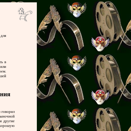
для
ть в
 или
оем.
ашей
ания
) говорил
рыночной
и другие
 хорошую