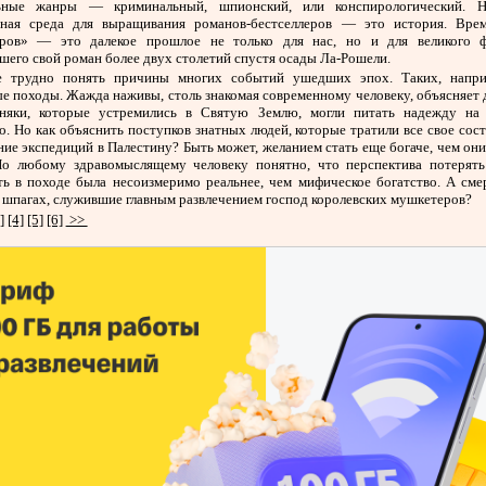
ьные жанры — криминальный, шпионский, или конспирологический. 
тная среда для выращивания романов-бестселлеров — это история. Вре
ров» — это далекое прошлое не только для нас, но и для великого ф
шего свой роман более двух столетий спустя осады Ла-Рошели.
 трудно понять причины многих событий ушедших эпох. Таких, напри
е походы. Жажда наживы, столь знакомая современному человеку, объясняет 
дняки, которые устремились в Святую Землю, могли питать надежду на
о. Но как объяснить поступков знатных людей, которые тратили все свое сос
ие экспедиций в Палестину? Быть может, желанием стать еще богаче, чем он
Но любому здравомыслящему человеку понятно, что перспектива потерять
ть в походе была несоизмеримо реальнее, чем мифическое богатство. А сме
 шпагах, служившие главным развлечением господ королевских мушкетеров?
]
[4]
[5]
[6]
>>