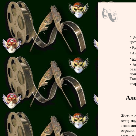
•
д
цве
• К
•
Ал
•
оч
•
Ar
раз
при
Та
ква
Але
Жить в о
отец на
экономи
отрасли
книгу, а