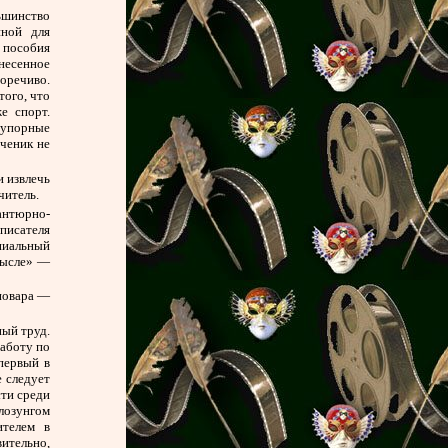
ьшинство
иной для
е пособия
ынесенное
оречиво.
ого, что
е спорт.
 упорные
ченик не
и извлечь
читель.
антюрно-
писателя
ниальный
смысле» —
-повара —
ный труд.
работу по
первый в
е следует
сти среди
лозунгом
ителем в
ительно,