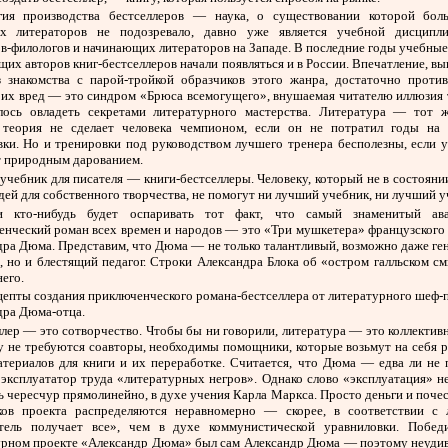
гия производства бестселлеров — наука, о существовании которой бол
их литераторов не подозревало, давно уже является учебной дисципл
в-филологов и начинающих литераторов на Западе. В последние годы учебны
щих авторов книг-бестселлеров начали появляться и в России. Впечатление, в
 знакомства с парой-тройкой образчиков этого жанра, достаточно против
 их вред — это синдром «Брюса всемогущего», внушаемая читателю иллюзия т
лось овладеть секретами литературного мастерства. Литература — тот ж
теория не сделает человека чемпионом, если он не потратил годы на
вки. Но и тренировки под руководством лучшего тренера бесполезны, если у
т природным дарованием.
чебник для писателя — книги-бестселлеры. Человеку, который не в состояни
дей для собственного творчества, не помогут ни лучший учебник, ни лучший у
 кто-нибудь будет оспаривать тот факт, что самый знаменитый ав
енческий роман всех времен и народов — это «Три мушкетера» французского 
дра Дюма. Представим, что Дюма — не только талантливый, возможно даже ге
, но и блестящий педагог. Строки Александра Блока об «остром галльском 
него.
цепты создания приключенческого романа-бестселлера от литературного шеф
дра Дюма-отца.
ллер — это сотворчество. Чтобы бы ни говорили, литература — это коллектив
у не требуются соавторы, необходимы помощники, которые возьмут на себя 
атериалов для книги и их переработке. Считается, что Дюма — едва ли не 
эксплуататор труда «литературных негров». Однако слово «эксплуатация» н
 чересчур прямолинейно, в духе учения Карла Маркса. Просто деньги и поче
ков проекта распределяются неравномерно — скорее, в соответствии с 
тель получает все», чем в духе коммунистической уравниловки. Побед
урном проекте «Александр Дюма» был сам Александр Дюма — поэтому неудив