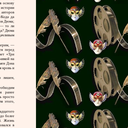
в основу
 истории
 авторов
«Кода да
нов Дюма;
 — то ли
вда? Дюма
дачливым
мерим, —
ея перед
вет «Три
авкой на
мен Дэна
я кровь и
о лишен,
еобходим
ия ранее
ь просто
я этого,
вадцатого
здо более
й. Жизнь
овался в