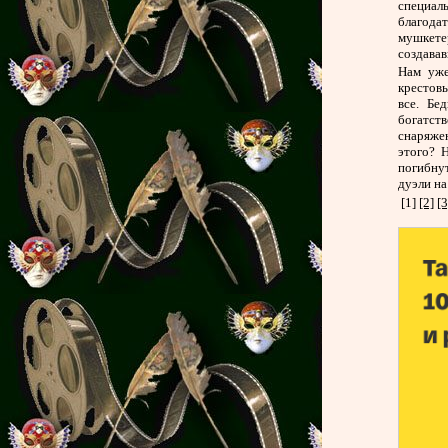
специал
благода
мушкете
создавав
Нам уже
крестовы
все. Бе
богатств
снаряжен
этого? 
погибну
дуэли на
[1]
[2]
[3