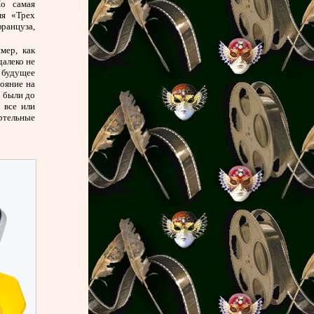
Но самая
мя «Трех
ранцуза,
мер, как
далеко не
 будущее
тояние на
и были до
 все или
ртельные