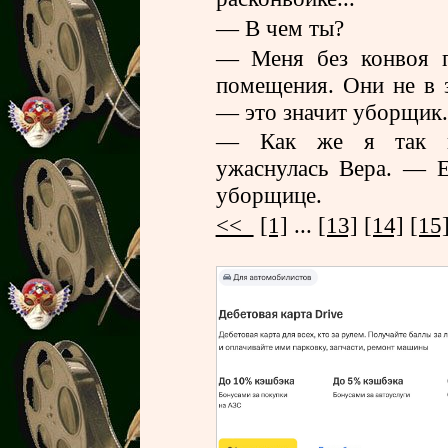
— В чем ты?
— Меня без конвоя п
помещения. Они не в 
— это значит уборщик.
— Как же я так п
ужаснулась Вера. — Е
уборщице.
<<
[1]
...
[13]
[14]
[15