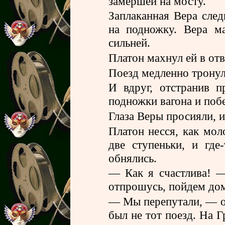
замершей на мосту.
Заплаканная Вера след
на подножку. Вера м
сильней.
Платон махнул ей в отв
Поезд медленно тронул
И вдруг, отстранив п
подножки вагона и поб
Глаза Веры просияли, и
Платон несся, как мол
две ступеньки, и где
обнялись.
— Как я счастлива! 
отпрошусь, пойдем до
— Мы перепутали, — о
был не тот поезд. На Г