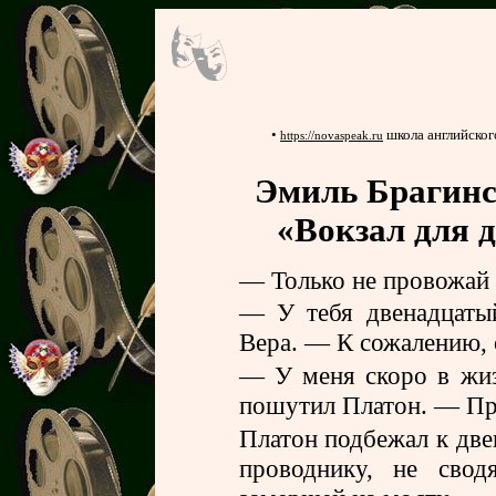
•
школа английског
https://novaspeak.ru
Эмиль Брагинс
«Вокзал для 
— Только не провожай 
— У тебя двенадцаты
Вера. — К сожалению, 
— У меня скоро в жиз
пошутил Платон. — П
Платон подбежал к две
проводнику, не свод