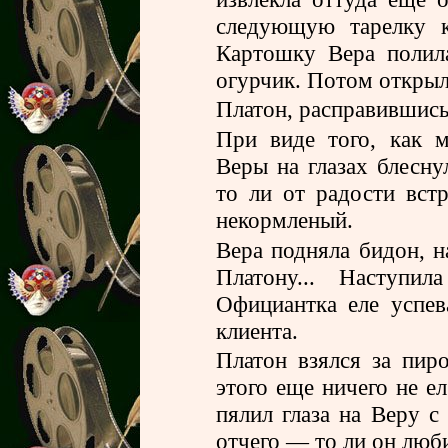
следующую тарелку к
Картошку Вера полил
огурчик. Потом открыл
Платон, расправившись 
При виде того, как 
Веры на глазах блесну
то ли от радости встр
некормленый.
Вера подняла бидон, н
Платону... Наступил
Официантка еле успев
клиента.
Платон взялся за пиро
этого еще ничего не ел
пялил глаза на Веру 
отчего — то ли он люби