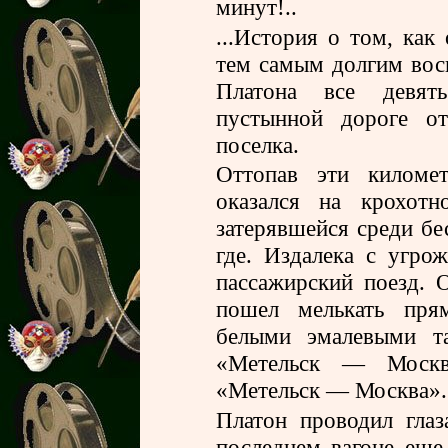
минут!..
...История о том, как
тем самым долгим вос
Платона все девят
пустынной дороге от
поселка.
Оттопав эти киломе
оказался на крохотн
затерявшейся среди бе
где. Издалека с угр
пассажирский поезд. 
пошел мелькать пря
белыми эмалевыми та
«Метельск — Москв
«Метельск — Москва».
Платон проводил глаз
последнем вагоне еще 