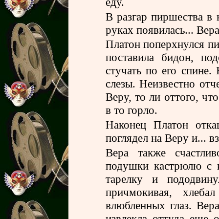
еду.
В разгар пиршества в
руках появилась... Вера
Платон поперхнулся пи
поставила бидон, по
стучать по его спине.
слезы. Неизвестно отч
Веру, то ли оттого, чт
в то горло.
Наконец Платон отка
поглядел на Веру и... 
Вера также счастлив
подушки кастрюлю с 
тарелку и пододвину
причмокивая, хлеба
влюбленных глаз. Вер
извлекла оттуда еще 