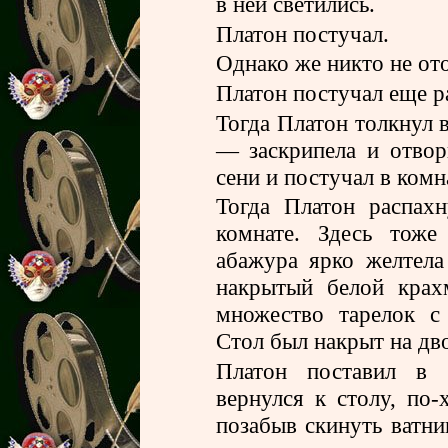
в ней светились.
Платон постучал.
Однако же никто не ото
Платон постучал еще ра
Тогда Платон толкнул 
— заскрипела и отвор
сени и постучал в комн
Тогда Платон распах
комнате. Здесь тоже
абажура ярко желтела 
накрытый белой крах
множество тарелок с
Стол был накрыт на дв
Платон поставил в 
вернулся к столу, по-
позабыв скинуть ватни