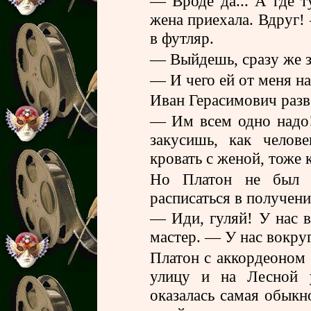
— Вроде да... А где т
жена приехала. Вдруг!
в футляр.
— Выйдешь, сразу же за
— И чего ей от меня н
Иван Герасимович разв
— Им всем одно надо!
закусишь, как челов
кровать с женой, тоже 
Но Платон не был 
расписаться в получен
— Иди, гуляй! У нас 
мастер. — У нас вокру
Платон с аккордеоном 
улицу и на Лесной 
оказалась самая обыкн