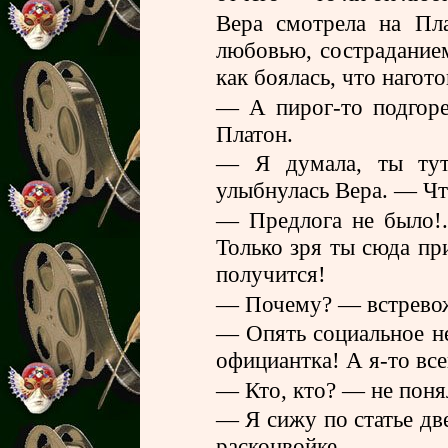
Вера смотрела на Пл
любовью, сострадание
как боялась, что нагот
— А пирог-то подгоре
Платон.
— Я думала, ты тут 
улыбнулась Вера. — Чт
— Предлога не было!
Только зря ты сюда при
получится!
— Почему? — встревож
— Опять социальное не
официантка! А я-то вс
— Кто, кто? — не поня
— Я сижу по статье дв
расконвойке...