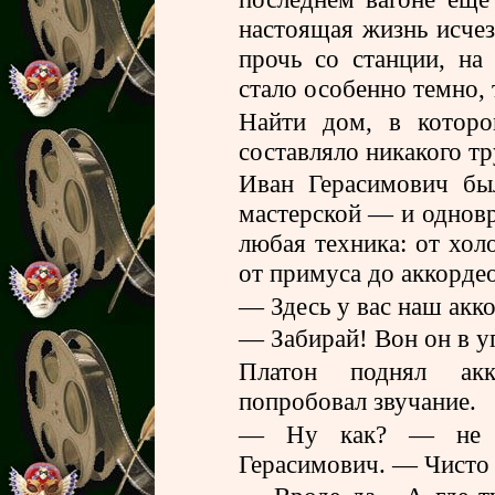
настоящая жизнь исчез
прочь со станции, на
стало особенно темно, 
Найти дом, в которо
составляло никакого тр
Иван Герасимович бы
мастерской — и однов
любая техника: от хол
от примуса до аккордео
— Здесь у вас наш акко
— Забирай! Вон он в у
Платон поднял акк
попробовал звучание.
— Ну как? — не б
Герасимович. — Чисто 