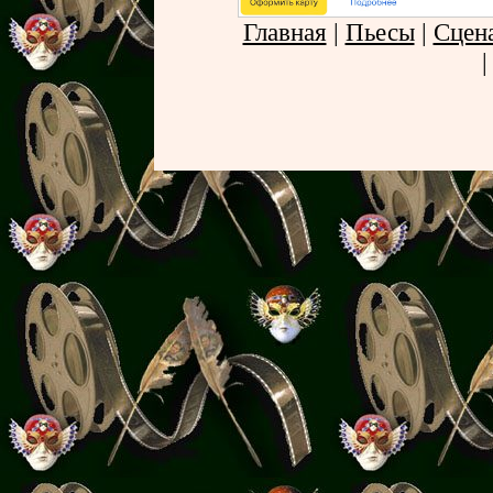
Главная
|
Пьесы
|
Сцен