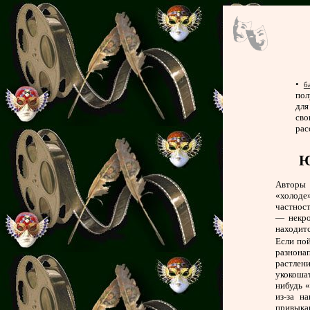
•
б
пол
для
сво
рас
Ю
Авторы 
«холоде
частност
— некро
находитс
Если по
разнона
растлен
укокошат
нибудь 
из-за н
привыкан