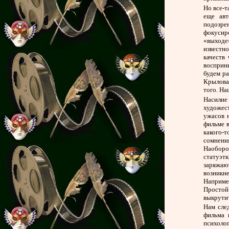
Но все-т
еще авт
подозре
фокусир
«выходе»
известн
качеств
восприн
будем ра
Крылова 
того. На
Насилие
художес
ужасов 
фильме 
какого-т
сомнения
Наоборо
статуэт
заряжают
возникн
Наприме
Простой
выкрутит
Нам сле
фильма 
психоло