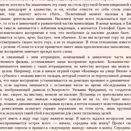
аки не хотелось бы заканчивать эту главу на столь грустной безапелляционной н
ора заподозрят в ханжестве, и он, чтобы отвести от себя столь униз
ние, еще захочет кого-то убить... Позитивный момент насилия в 
ование зрительского внимания. Насилием лучше всего пользоваться при «
, то есть в завязочкой и развязочной частях композиции. В конце концов, и Ев
ом смысле начинается с избиения младенцев, а кончается Голгофой. Одно из
 человеческого восприятия в том, что необычное (а насилие должно быть 
имается острее, ярче, быстрее, чем обычное. Если мы встретим гору на рав
ссматривать скорее всего гору, а не ее подножие. В этом отношении извест
с резюме «Слона-то я и не приметил» имеет лишь идеологическое наполнение,
ше восприятие замечает прежде всего слона.
 и связанный с ним аттракцион, помещенный в завязочную часть ко
твенного фильма, устанавливает наше восприятие идеально. Большинство
начинаются именно с таких аттракционов, по качеству которых мы можем 
в целом. Например, если в начале первой серии «Кошмара на улице Вязов» 
о субъекта с ножами вместо пальцев, который гонится за перепуганной девице
, что наше восприятие устанавливается на довольно кровавое и динамичное
т, если картина начинается с остановки часов во время обследования с
ки, изображающей дьявола («Экзорсист» Уильяма Фридкина), то создател
 нас, скорее, на мистику, нежели на насилие. Путаница со зрительским во
ет тогда, когда нас вначале «зарядят» совсем не на то, что будет впосл
р, поманят динамичным и кровавым куском, а потом покажут экзистенциальну
 ремесленник испытает горькое поражение на этом пути, лишь крупны
ся, используя такой сбой в восприятии для своих потаенных целей.
дует иметь в виду еще одну важную вещь. Я как-то задался во-просом: как
воспринимается острее всего — начало, середина или конец? Провел св
гические опросы и пришел к следующему выводу: начало и конец. Середина