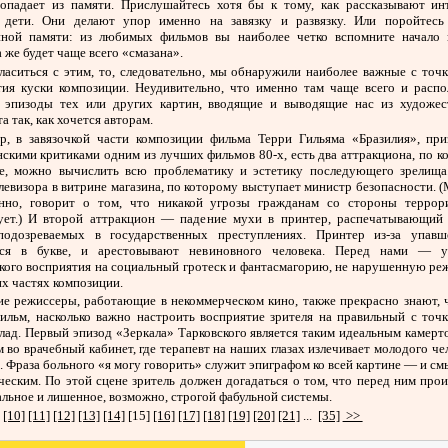
ропадает из памяти. Прислушайтесь хотя бы к тому, как рассказывают ин
 дети. Они делают упор именно на завязку и развязку. Или поройтесь
нной памяти: из любимых фильмов вы наиболее четко вспомните начало 
 же будет чаще всего «смазана».
ласиться с этим, то, следовательно, мы обнаружили наиболее важные с точ
тия куски композиции. Неудивительно, что именно там чаще всего и распо
 эпизоды тех или других картин, вводящие и выводящие нас из художес
а так, как хочется авторам.
р, в завязочкой части композиции фильма Терри Гильяма «Бразилия», при
скими критиками одним из лучших фильмов 80-х, есть два аттракциона, по к
е, можно вычислить всю проблематику и эстетику последующего зрелищ
левизора в витрине магазина, по которому выступает министр безопасности. 
енно, говорит о том, что никакой угрозы гражданам со стороны террор
ует.) И второй аттракцион — падение мухи в принтер, распечатывающий
подозреваемых в государственных преступлениях. Принтер из-за упав
ся в букве, и арестовывают невиновного человека. Перед нами — у
ского восприятия на социальный гротеск и фантасмагорию, не нарушенную ре
их частях композиции.
ие режиссеры, работающие в некоммерческом кино, также прекрасно знают, ч
фильм, насколько важно настроить восприятие зрителя на правильный с точк
лад. Первый эпизод «Зеркала» Тарковского является таким идеальным камер
 во врачебный кабинет, где терапевт на наших глазах излечивает молодого че
. Фраза больного «я могу говорить» служит эпиграфом ко всей картине — и с
ческим. По этой сцене зритель должен догадаться о том, что перед ним про
льное и лишенное, возможно, строгой фабульной системы.
.
[10]
[11]
[12]
[13]
[14]
[15]
[16]
[17]
[18]
[19]
[20]
[21]
...
[35]
>>