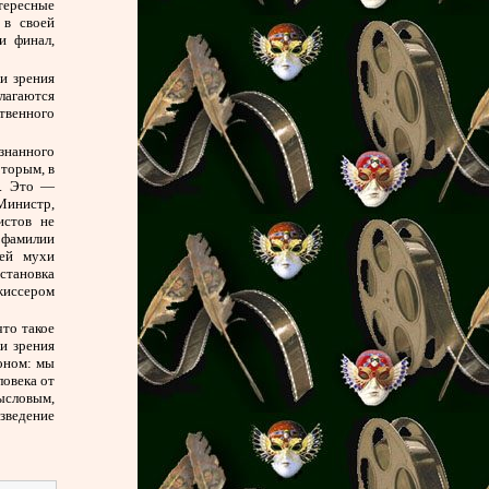
тересные
 в своей
и финал,
ки зрения
лагаются
твенного
знанного
оторым, в
а. Это —
(Министр,
истов не
 фамилии
шей мухи
становка
жиссером
то такое
и зрения
тоном: мы
ловека от
мысловым,
изведение