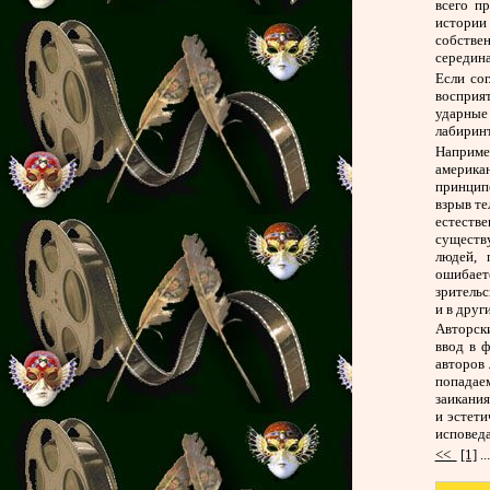
всего п
истории
собстве
середина
Если сог
восприя
ударные
лабиринт
Наприме
американ
принцип
взрыв те
естеств
существ
людей, 
ошибает
зритель
и в друг
Авторск
ввод в 
авторов 
попадаем
заикания
и эстети
исповеда
<<
[1]
..