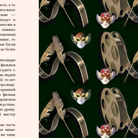
оте, а то
ительное
фильме —
входе» и
ангелие в
 главных
таковым)
нине, то
ная басня
 не более
мпозиции
 фильмов
судить о
мы видим
й, то нет
 зрелище.
таринной
и фильма
сприятием
едствии.
ю драму.
й мастер
ая часть
ои мини-
 же чаще