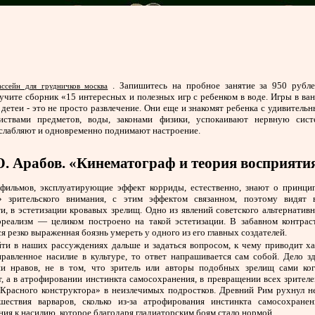
. Запишитесь на пробное занятие за 950 рубл
ассейн для грудничков москва
учите сборник «15 интересных и полезных игр с ребенком в воде. Игры в ва
 детеи - это не просто развлечение. Они еще и знакомят ребенка с удивитель
иствами предметов, воды, законами физики, успокаивают нервную сист
слабляют и одновременно поднимают настроение.
. Арабов. «Кинематограф и теория восприяти
фильмов, эксплуатирующие эффект корриды, естественно, знают о принци
» зрительского внимания, с этим эффектом связанном, поэтому видят 
и, в эстетизации кровавых зрелищ. Одно из явлений советского альтернатив
реализм — целиком построено на такой эстетизации. В забавном контрас
я резко выраженная боязнь умереть у одного из его главных создателей.
йти в наших рассуждениях дальше и задаться вопросом, к чему приводит ха
правленное насилие в культуре, то ответ напрашивается сам собой. Дело зд
ии нравов, не в том, что зритель или авторы подобных зрелищ сами ког
, а в атрофировании инстинкта самосохранения, в превращении всех зрителе
«Красного конструктора» в неизлечимых подростков. Древний Рим рухнул не
ашествия варваров, сколько из-за атрофирования инстинкта самосохранени
ия к насилию, которое благодаря гладиаторским боям стало нормой.