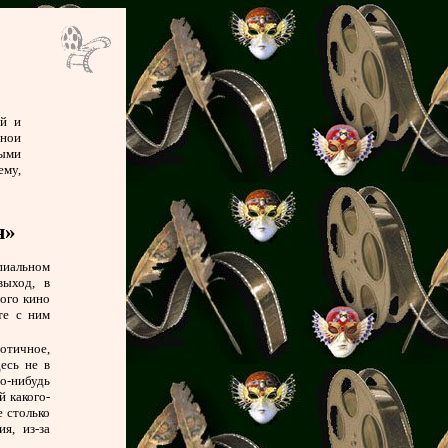
ей и
ннои
ными
ему,
я»
пиальном
выход, в
ного кино
те с ним
отичное,
есь не в
о-нибудь
й какого-
 столько
я, из-за