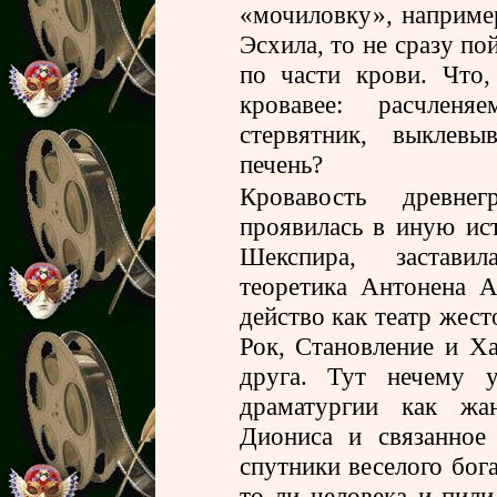
«мочиловку», наприме
Эсхила, то не сразу по
по части крови. Что,
кровавее: расчлен
стервятник, выклев
печень?
Кровавость древнег
проявилась в иную ис
Шекспира, заставил
теоретика Антонена А
действо как театр жест
Рок, Становление и Х
друга. Тут нечему у
драматургии как жан
Диониса и связанное
спутники веселого бога
то ли человека и пили