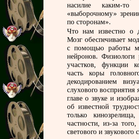
насилие каким-то
«выборочному» зрению
по сторонам».
Что нам известно о д
Мозг обеспечивает мо
с помощью работы м
нейронов. Физиологи
участков, функции к
часть коры головног
декодированием визу
слухового восприятия я
главе о звуке и изобр
об известной труднос
только кинозрелища
частности, из-за того
светового и звукового 