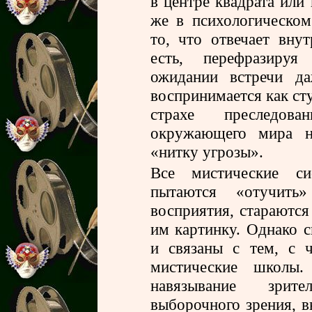
в центре квадрата или
же в психологическо
то, что отвечает внут
есть, перефразируя
ожидании встречи да
воспринимается как ст
страхе преследов
окружающего мира на
«нитку угрозы».
Все мистические си
пытаются «отучить
восприятия, стараютс
им картинку. Однако с
и связаны с тем, с 
мистические школы.
навязывание зрит
выборочного зрения, в