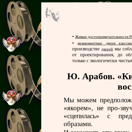
•
Живые достопримечательности Ро
•
межкомнатные двери классик
производстве
мы собл
дверей
от проектирования, до об
только с экологически чист
Ю. Арабов. «К
во
Мы можем предположи
«якорем», не про-зву
«сцепилась» с пр
образами.