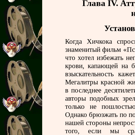
Глава IV. Ат
Установ
Когда Хичкока спрос
знаменитый фильм «Пси
что хотел избежать н
крови, капающей на б
взыскательность каже
Мегалитры красной жи
в последнее десятилет
авторы подобных зре
только не пошлостью
Однако брюзжать по по
нашей стороны непрос
того, если мы ср