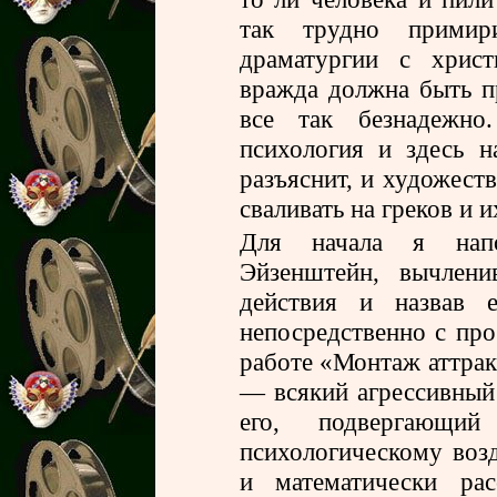
так трудно примири
драматургии с христ
вражда должна быть п
все так безнадежно
психология и здесь н
разъяснит, и художест
сваливать на греков и 
Для начала я нап
Эйзенштейн, вычлени
действия и назвав е
непосредственно с про
работе «Монтаж аттрак
— всякий агрессивный 
его, подвергающи
психологическому воз
и математически рас