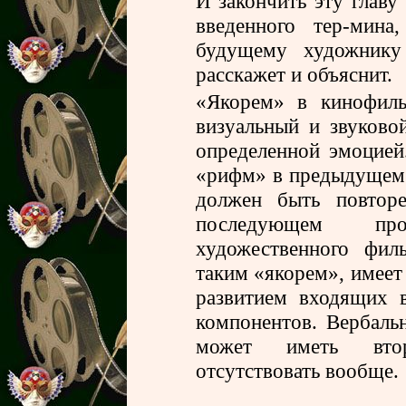
И закончить эту главу
введенного тер-мина
будущему художнику 
расскажет и объяснит.
«Якорем» в кинофил
визуальный и звуково
определенной эмоцией
«рифм» в предыдущем 
должен быть повтор
последующем пр
художественного фил
таким «якорем», имеет
развитием входящих 
компонентов. Вербаль
может иметь втор
отсутствовать вообще.