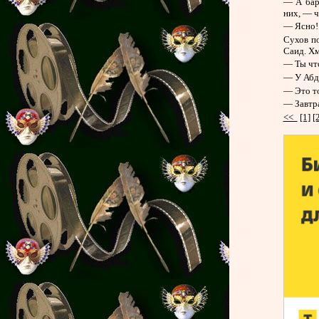
— А бар
них, — ч
— Ясно!
Сухов п
Саид. Хм
— Ты чт
— У Абд
— Это то
— Завтра
<<
[1]
[