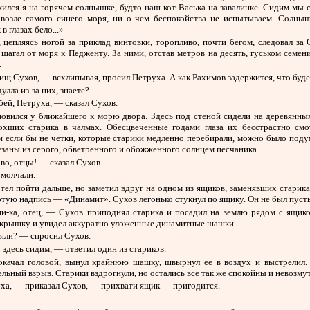
ился я на горячем солнышке, будто наш кот Васька на завалинке. Сидим мы 
 возле самого синего моря, ни о чем беспокойства не испытываем. Солныш
 в глазах бело...»
 цепляясь ногой за приклад винтовки, торопливо, почти бегом, следовал за
шагал от моря к Педженту. За ними, отстав метров на десять, гуськом семе
.
щ Сухов, — всхлипывая, просил Петруха. А как Рахимов задержится, что буде
улла из-за них, знаете?..
ей, Петруха, — сказал Сухов.
новился у ближайшего к морю двора. Здесь под стеной сидели на деревянны
охших старика в чалмах. Обесцвеченные годами глаза их бесстрастно смо
и если бы не четки, которые старики медленно перебирали, можно было поду
заны из серого, обветренного и обожженного солнцем песчаника.
о, отцы! — сказал Сухов.
 молчали.
тел пойти дальше, но заметил вдруг на одном из ящиков, заменявших старика
тую надпись — «Динамит». Сухов легонько стукнул по ящику. Он не был пуст
и-ка, отец, — Сухов приподнял старика и посадил на землю рядом с ящико
 крышку и увидел аккуратно уложенные динамитные шашки.
яли? — спросил Сухов.
здесь сидим, — ответил один из стариков.
окачал головой, вынул крайнюю шашку, швырнул ее в воздух и выстрелил. 
льный взрыв. Старики вздрогнули, но остались все так же спокойны и невозму
ха, — приказал Сухов, — прихвати ящик — пригодится.