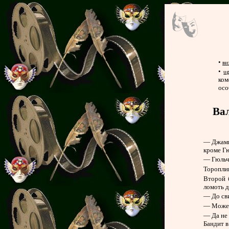
•
ви
•
u
ком
осо
Вал
— Джамил
кроме Гю
— Гюльч
Тороплив
Второй 
ломоть 
— До сви
— Может,
— Да не 
Бандит в