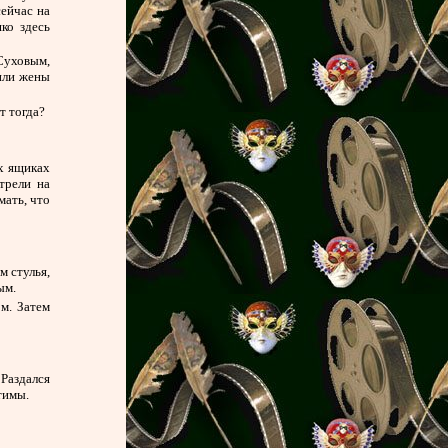
сейчас на
ко здесь
 Суховым,
нили жены
т тогда?
х ящиках
трели на
мать, что
м стулья,
ым.
м. Затем
Раздался
тимы.