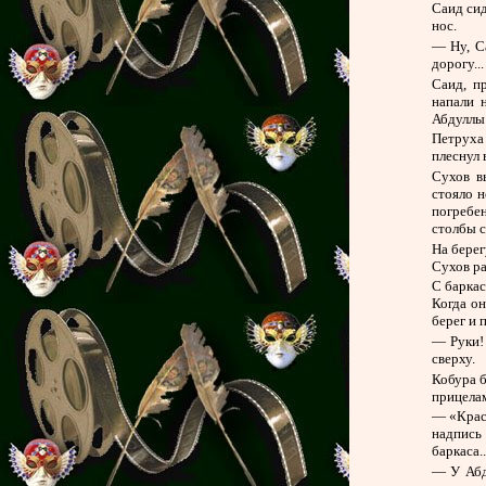
Саид сид
нос.
— Ну, Са
дорогу..
Саид, п
напали 
Абдуллы 
Петруха 
плеснул 
Сухов в
стояло н
погребе
столбы 
На берег
Сухов ра
С баркас
Когда он
берег и 
— Руки! 
сверху.
Кобура б
прицелам
— «Крас
надпись
баркаса..
— У Абд