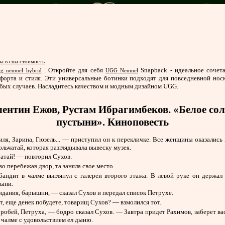
за в сша стоимость
. Откройте для себя
Snapback - идеальное сочет
gg neumel hybrid
UGG Neumel
форта и стиля. Эти универсальные ботинки подходят для повседневной нос
бых случаев. Насладитесь качеством и модным дизайном UGG.
ентин Ежов, Рустам Ибрагимбеков. «Белое со
пустыни». Киноповесть
я, Зарина, Гюзель... — приступил он к перекличке. Все женщины оказались 
льчатай, которая разглядывала вывеску музея.
атай! — повторил Сухов.
о перебежав двор, та заняла свое место.
бандит в чалме выглянул с галереи второго этажа. В левой руке он держал
дыни.
дания, барышни, — сказал Сухов и передал список Петрухе.
 еще денек побудете, товарищ Сухов? — взмолился тот.
робей, Петруха, — бодро сказал Сухов. — Завтра придет Рахимов, заберет ва
 чалме с удовольствием ел дыню.