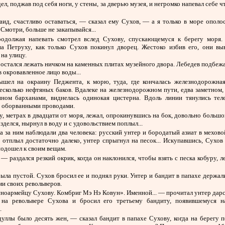
ел, поджав под себя ноги, у стены, за дверью музея, и негромко напевал себе ч
ид, счастливо оставаться, — сказал ему Сухов, — а я только в море ополо
. Смотри, больше не закапывайся...
родолжая напевать смотрел вслед Сухову, спускающемуся к берегу моря.
на Петруху, как только Сухов покинул дворец. Жестоко избив его, они вы
на улицу.
остался лежать ничком на каменных плитах музейного двора. Лебедев подбежа
в окровавленное лицо воды...
ышел на окраину Педжента, к морю, туда, где кончалась железнодорожная
есколько нефтяных баков. Вдалеке на железнодорожном пути, едва заметном, 
нном барханами, виднелась одинокая цистерна. Вдоль линии тянулись тел
с оборванными проводами.
у, метрах в двадцати от моря, лежал, опрокинувшись на бок, довольно большо
зделся, нырнул в воду и с удовольствием поплыл...
а за ним наблюдали два человека: русский унтер и бородатый азиат в мехово
 отплыл достаточно далеко, унтер спрыгнул на песок... Искупавшись, Сухов
подошел к своим вещам.
— раздался резкий окрик, когда он наклонился, чтобы взять с песка кобуру,
ыла пустой. Сухов бросил ее и поднял руки. Унтер и бандит в папахе держал
и своих револьверов.
ноармейцу Сухову. Комбриг Мэ Нэ Ковун». Именной... — прочитал унтер дар
 на револьвере Сухова и бросил его третьему бандиту, появившемуся н
.
уллы было десять жен, — сказал бандит в папахе Сухову, когда на берегу п