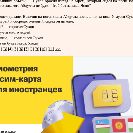
ышням объяви, — Сухов бросил взгляд на гарем, который сидел на песке по
то никакого Абдуллы не будет. Чтоб без паники. Ясно?
ошел дальше. Вскочив на ноги, жены Абдуллы поспешили за ним. У музея Сух
урый и сосредоточенный, сидел он на коне.
о? — спросил Сухов.
уллы много людей.
чно, — согласился Сухов.
 он будет здесь. Уходи!
2]
[3]
[4]
[5]
[6]
[7]
[8]
[9]
[10]
[11]
>>