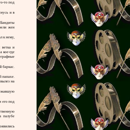
то-то под
снусь и в
 Бандиты
вели жен
л к нему,
 ветка и
а кое-где
еграфные
й баркас.
й папахе.
 вылез на
 лежавшую
и его под
ственную
а палубе
оявились