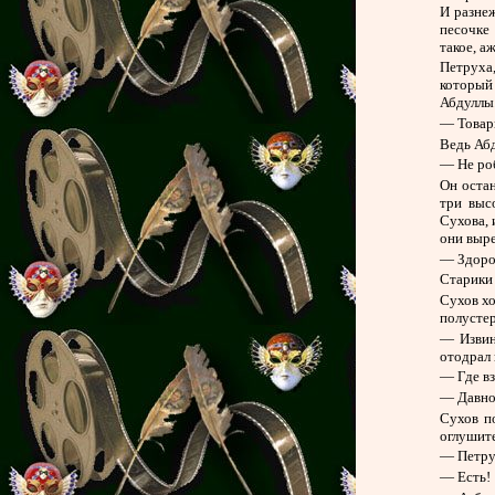
И разнеж
песочке
такое, аж
Петруха,
который 
Абдуллы
— Товари
Ведь Абд
— Не роб
Он оста
три выс
Сухова, 
они выре
— Здоров
Старики
Сухов хо
полустер
— Извин
отодрал
— Где вз
— Давно 
Сухов п
оглушите
— Петру
— Есть!