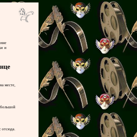
ание
ки и
лнце
на месте,
 большой
с отсюда.