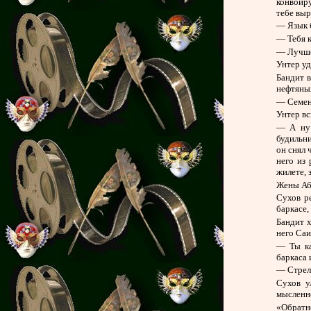
конвоир
тебе выр
— Язык б
— Тебя к
— Лучше,
Унтер уд
Бандит в
нефтяных
— Семен,
Унтер вс
— А ну 
будильни
он снял 
него из 
жилете, 
Жены Абд
Сухов р
баркасе,
Бандит х
него Саи
— Ты ка
баркаса 
— Стреля
Сухов у
мысленно
«Обратно