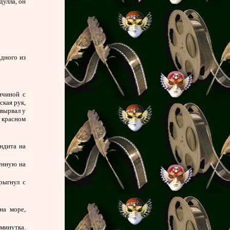
улла, он
одного из
ичиной с
ская рук,
 вырвал у
в красном
ндита на
шенную на
рыгнул с
на море,
 минутка.