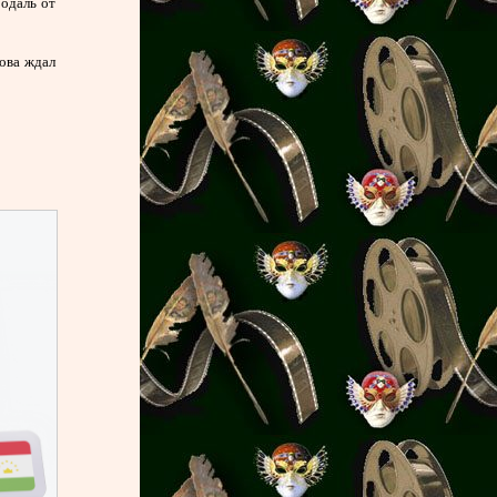
одаль от
ова ждал