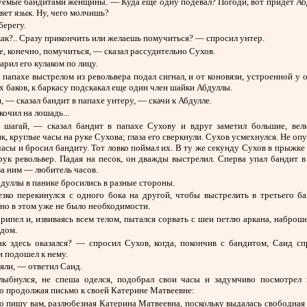
уемые бандитами женщины. — Куда еще одну подевал? Погоди, вот придет Абд
вет язык. Ну, чего молчишь?
ерегу.
ак?.. Сразу прикончить или желаешь помучиться? — спросил унтер.
 конечно, помучиться, — сказал рассудительно Сухов.
арил его кулаком по лицу.
 папахе выстрелом из револьвера подал сигнал, и от коновязи, устроенной у 
 баков, к баркасу подскакал еще один член шайки Абдуллы.
 — сказал бандит в папахе унтеру, — скачи к Абдулле.
кочил на лошадь...
шагай, — сказал бандит в папахе Сухову и вдруг заметил большие, вел
к, круглые часы на руке Сухова; глаза его сверкнули. Сухов усмехнулся. Не опу
часы и бросил бандиту. Тот ловко поймал их. В ту же секунду Сухов в прыжке
рук револьвер. Падая на песок, он дважды выстрелил. Сперва упал бандит 
за ним — любитель часов.
уллы в панике бросились в разные стороны.
езко перекинулся с одного бока на другой, чтобы выстрелить в третьего ба
 но в этом уже не было необходимости.
рипел и, извиваясь всем телом, пытался сорвать с шеи петлю аркана, набро
дом.
к здесь оказался? — спросил Сухов, когда, покончив с бандитом, Саид сп
и подошел к нему.
ли, — ответил Саид.
лыбнулся, не спеша оделся, подобрал свои часы и задумчиво посмотрел 
 продолжая письмо к своей Катерине Матвеевне:
 пишу вам, разлюбезная Катерина Матвеевна, поскольку выдалась свободная