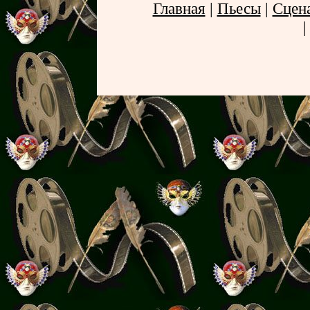
Главная
|
Пьесы
|
Сцен