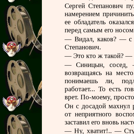
Сергей Степанович пу
намерением причинить
ее обладатель оказалс
перед самым его носом
— Видал, каков? — с 
Степанович.
— Это кто ж такой? — 
— Синицын, сосед, —
возвращаясь на место
понимаешь ли, под
работает... То есть го
врет. По-моему, просто
Он с досадой махнул р
от неприятного восп
заставил его вновь нас
— Ну, хватит!.. — Ст