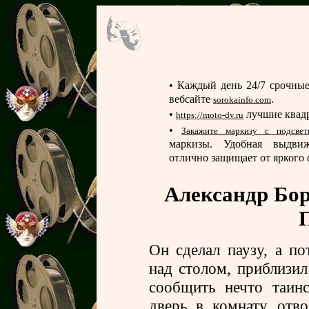
•
Каждый день 24/7 срочные
вебсайте
.
sorokainfo.com
•
лучшие квад
https://moto-dv.ru
•
Закажите маркизу с подсвет
маркизы. Удобная выдвижн
отлично защищает от яркого 
Александр Бор
Он сделал паузу, а по
над столом, приблизил
сообщить нечто таин
дверь в комнату отво