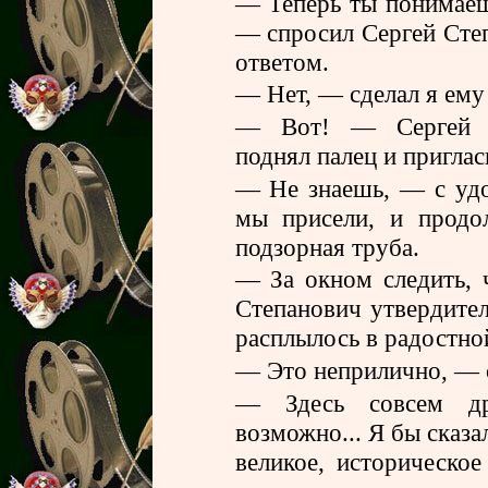
— Теперь ты понимаеш
— спросил Сергей Степ
ответом.
— Нет, — сделал я ему
— Вот! — Сергей Ст
поднял палец и приглас
— Не знаешь, — с удо
мы присели, и прод
подзорная труба.
— За окном следить, 
Степанович утвердител
расплылось в радостно
— Это неприлично, — с
— Здесь совсем др
возможно... Я бы сказа
великое, историческо