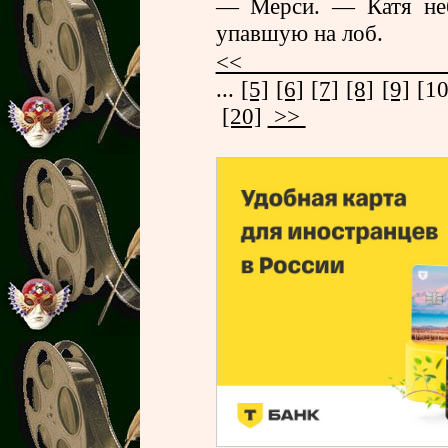
— Мерси. — Катя неб
упавшую на лоб.
<
...
[5]
[6]
[7]
[8]
[9]
[1
[20]
>>