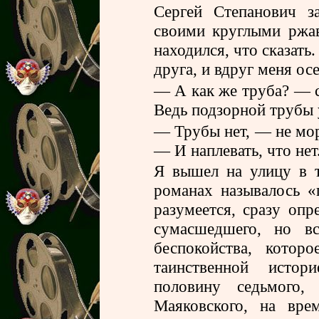
Сергей Степанович з
своими круглыми ржав
находился, что сказать
друга, и вдруг меня ос
— А как же труба? — с
Ведь подзорной трубы у
— Трубы нет, — не мор
— И наплевать, что нет.
Я вышел на улицу в т
романах называлось «
разумеется, сразу опр
сумасшедшего, но в
беспокойства, котор
таинственной истор
половину седьмого
Маяковского, на вре