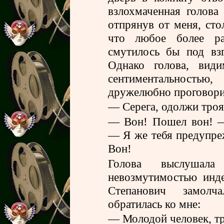
взлохмаченная голова
отпрянув от меня, сто
что любое более ра
смутилось бы под вз
Однако голова, види
сентиментальностью
дружелюбно проговори
— Серега, одолжи троя
— Вон! Пошел вон! —
— Я же тебя предупре
Вон!
Голова выслушал
невозмутимостью инде
Степанович замолч
обратилась ко мне:
— Молодой человек, тр