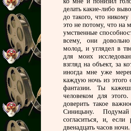
ко мне и понизил гол
делать какие-либо выво
до такого, что никому
это не потому, что на 
умственные способност
всему, они довольно
молод, и углядел в тв
для моих исследова
взгляд на объект, за 
иногда мне уже мере
каждую ночь из этого 
фантазии. Ты каже
человеком для этого
доверить такое важн
Синицыну. Подума
согласиться, и, есл
двенадцать часов ночи.