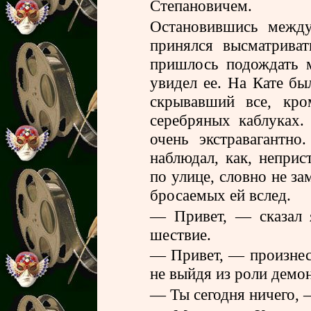
Степановичем.
Остановившись между
принялся высматрива
пришлось подождать м
увидел ее. На Кате б
скрывавший все, кро
серебряных каблуках.
очень экстравагантно
наблюдал, как, неприс
по улице, словно не за
бросаемых ей вслед.
— Привет, — сказал 
шествие.
— Привет, — произнес
не выйдя из роли дем
— Ты сегодня ничего, —